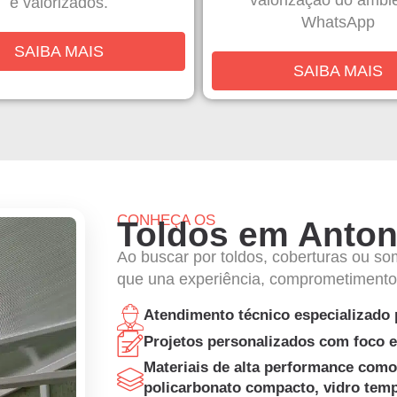
valorização do ambi
e valorizados.
WhatsApp
SAIBA MAIS
SAIBA MAIS
CONHEÇA OS
Toldos em Anton
Ao buscar por toldos, coberturas ou s
que una experiência, comprometimento e
Atendimento técnico especializado 
Projetos personalizados com foco em
Materiais de alta performance como 
policarbonato compacto, vidro temp