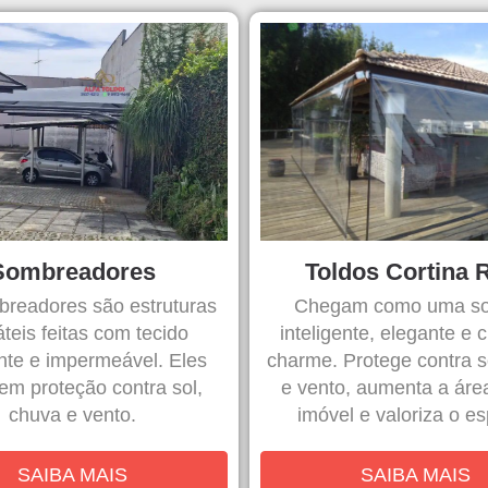
Sombreadores
Toldos Cortina 
readores são estruturas
Chegam como uma so
teis feitas com tecido
inteligente, elegante e 
ente e impermeável. Eles
charme. Protege contra s
em proteção contra sol,
e vento, aumenta a área
chuva e vento.
imóvel e valoriza o e
SAIBA MAIS
SAIBA MAIS