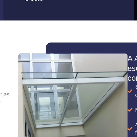
A 
es
co
r as
?